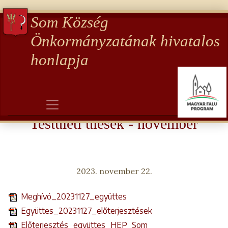
Som Község
Önkormányzatának hivatalos
honlapja
Aktualitások
Testületi ülések - november
2023. november 22.
Meghívó_20231127_együttes
Együttes_20231127_előterjesztések
Előterjesztés_együttes_HEP_Som