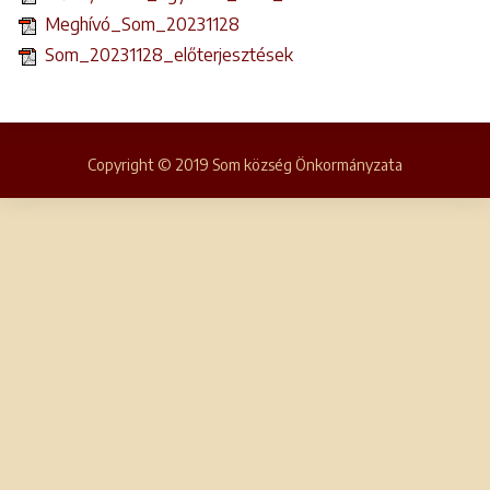
Meghívó_Som_20231128
Som_20231128_előterjesztések
Copyright © 2019 Som község Önkormányzata