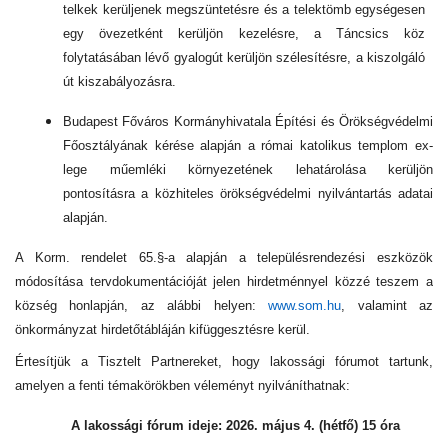
telkek kerüljenek megszüntetésre és a telektömb egységesen
egy övezetként kerüljön kezelésre, a Táncsics köz
folytatásában lévő gyalogút kerüljön szélesítésre, a kiszolgáló
út kiszabályozásra.
Budapest Főváros Kormányhivatala Építési és Örökségvédelmi
Főosztályának kérése alapján a római katolikus templom ex-
lege műemléki környezetének lehatárolása kerüljön
pontosításra a közhiteles örökségvédelmi nyilvántartás adatai
alapján.
A Korm. rendelet 65.§-a alapján a településrendezési eszközök
módosítása tervdokumentációját jelen hirdetménnyel közzé teszem a
község honlapján, az alábbi helyen:
www.som.hu
, valamint az
önkormányzat hirdetőtábláján kifüggesztésre kerül.
Értesítjük a Tisztelt Partnereket, hogy lakossági fórumot tartunk,
amelyen a fenti témakörökben véleményt nyilváníthatnak:
A lakossági fórum ideje: 2026. május 4. (hétfő) 15 óra