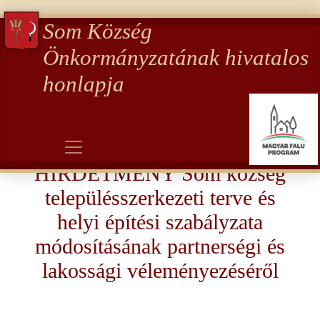
Som Község
Önkormányzatának hivatalos
honlapja
Aktualitások
HIRDETMÉNY Som község
településszerkezeti terve és
helyi építési szabályzata
módosításának partnerségi és
lakossági véleményezéséről