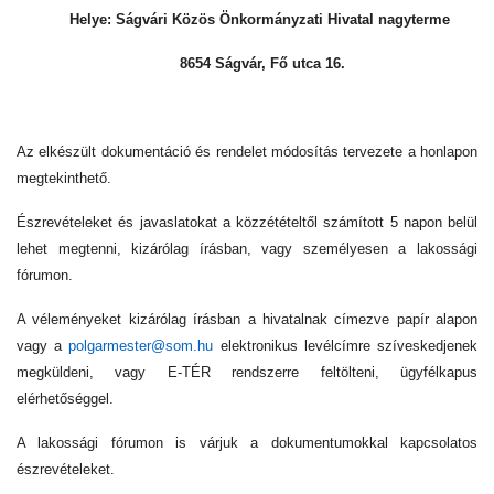
Helye: Ságvári Közös Önkormányzati Hivatal nagyterme
8654 Ságvár, Fő utca 16.
Az elkészült dokumentáció és rendelet módosítás tervezete a honlapon
megtekinthető.
Észrevételeket és javaslatokat a közzétételtől számított 5 napon belül
lehet megtenni, kizárólag írásban, vagy személyesen a lakossági
fórumon.
A véleményeket kizárólag írásban a hivatalnak címezve papír alapon
vagy a
polgarmester@som.hu
elektronikus levélcímre szíveskedjenek
megküldeni, vagy E-TÉR rendszerre feltölteni, ügyfélkapus
elérhetőséggel.
A lakossági fórumon is várjuk a dokumentumokkal kapcsolatos
észrevételeket.