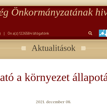
ég Önkormányzatának hiv
)
|
Ön a(z) 1226584 látógatónk
Aktualitások
ató a környezet állapot
2021. december 08.