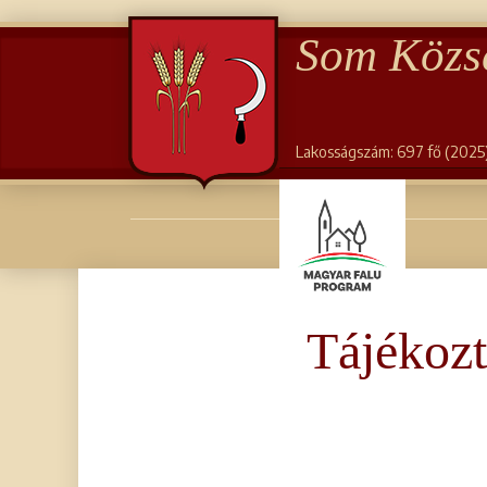
Som Közs
Lakosságszám: 697 fő (2025
Tájékozt