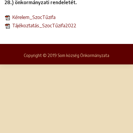
28.) önkormányzati rendeletét.
Kérelem_SzocTűzifa
Tájékoztatás_SzocTűzifa2022
Copyright © 2019 Som község Önkormányzata